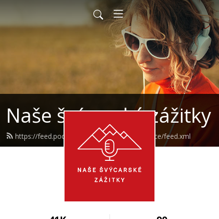
Naše švýcarské zážitky
https://feed.podbean.com/ourswissexperience/feed.xml