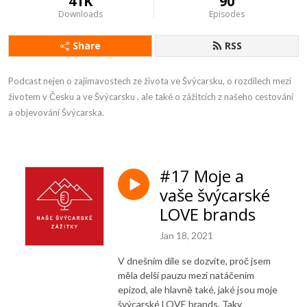
41K
90
Downloads
Episodes
Share
RSS
Podcast nejen o zajímavostech ze života ve Švýcarsku, o rozdílech mezi 
životem v Česku a ve Švýcarsku , ale také o zážitcích z našeho cestování 
a objevování Švýcarska.
#17 Moje a
vaše švýcarské
LOVE brands
Jan 18, 2021
V dnešním díle se dozvíte, proč jsem
měla delší pauzu mezi natáčením
epizod, ale hlavně také, jaké jsou moje
švýcarské LOVE brands. Taky