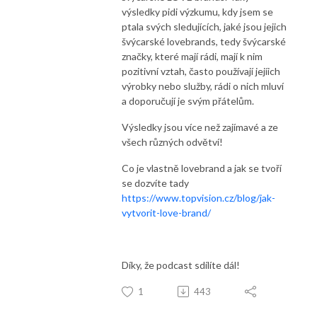
výsledky pidi výzkumu, kdy jsem se
ptala svých sledujících, jaké jsou jejich
švýcarské lovebrands, tedy švýcarské
značky, které mají rádi, mají k nim
pozitivní vztah, často používají jejíich
výrobky nebo služby, rádi o nich mluví
a doporučují je svým přátelům.
Výsledky jsou více než zajímavé a ze
všech různých odvětví!
Co je vlastně lovebrand a jak se tvoří
se dozvíte tady
https://www.topvision.cz/blog/jak-
vytvorit-love-brand/
Díky, že podcast sdílíte dál!
1
443